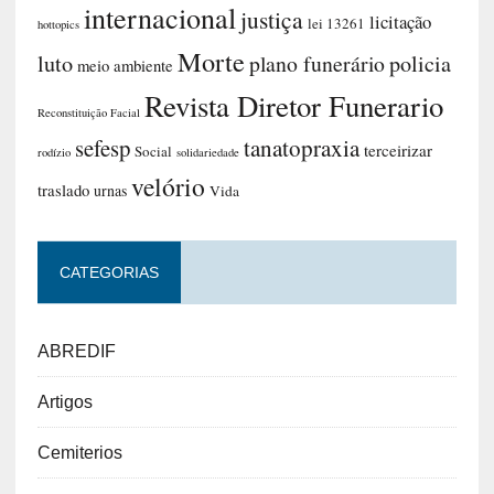
internacional
justiça
licitação
lei 13261
hottopics
Morte
luto
plano funerário
policia
meio ambiente
Revista Diretor Funerario
Reconstituição Facial
sefesp
tanatopraxia
terceirizar
Social
rodízio
solidariedade
velório
traslado
urnas
Vida
CATEGORIAS
ABREDIF
Artigos
Cemiterios