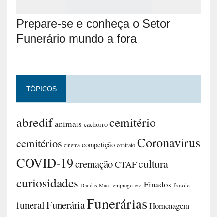
Prepare-se e conheça o Setor
Funerário mundo a fora
TÓPICOS
abredif
cemitério
animais
cachorro
Coronavirus
cemitérios
competição
contrato
cinema
COVID-19
cultura
cremação
CTAF
curiosidades
Finados
fraude
Dia das Mães
emprego
eua
Funerárias
funeral
Funerária
Homenagem