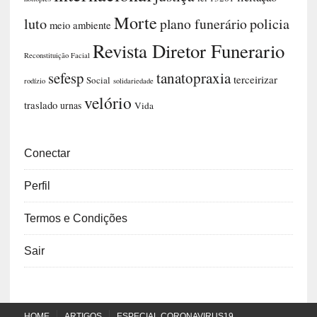
Morte
luto
plano funerário
policia
meio ambiente
Revista Diretor Funerario
Reconstituição Facial
sefesp
tanatopraxia
terceirizar
Social
rodízio
solidariedade
velório
traslado
urnas
Vida
Conectar
Perfil
Termos e Condições
Sair
HOME
ARTIGOS
ESPECIAL CORONAVIRUS19