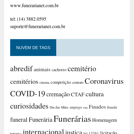
www.funerarianet.com.br
tel: (14) 3882.0595
suporte@funerarianet.com.br
NUVEM DE TAGS
abredif
cemitério
animais
cachorro
Coronavirus
cemitérios
competição
contrato
cinema
COVID-19
cultura
cremação
CTAF
curiosidades
Finados
fraude
Dia das Mães
emprego
eua
Funerárias
funeral
Funerária
Homenagem
internacional
justiça
licitação
lei 13261
hottopics