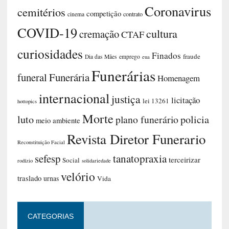
Coronavirus
cemitérios
competição
contrato
cinema
COVID-19
cultura
cremação
CTAF
curiosidades
Finados
fraude
Dia das Mães
emprego
eua
Funerárias
funeral
Funerária
Homenagem
internacional
justiça
licitação
lei 13261
hottopics
Morte
luto
plano funerário
policia
meio ambiente
Revista Diretor Funerario
Reconstituição Facial
sefesp
tanatopraxia
terceirizar
Social
rodízio
solidariedade
velório
traslado
urnas
Vida
CATEGORIAS