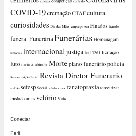
competição
contrato
cinema
COVID-19
cultura
cremação
CTAF
curiosidades
Finados
fraude
Dia das Mães
emprego
eua
Funerárias
funeral
Funerária
Homenagem
internacional
justiça
licitação
lei 13261
hottopics
Morte
luto
plano funerário
policia
meio ambiente
Revista Diretor Funerario
Reconstituição Facial
sefesp
tanatopraxia
terceirizar
Social
rodízio
solidariedade
velório
traslado
urnas
Vida
Conectar
Perfil