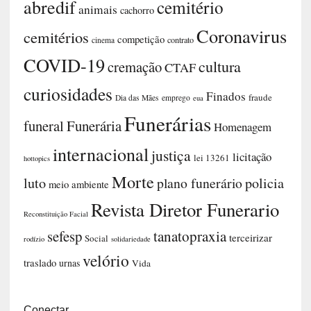
abredif
cemitério
animais
cachorro
Coronavirus
cemitérios
competição
contrato
cinema
COVID-19
cultura
cremação
CTAF
curiosidades
Finados
fraude
Dia das Mães
emprego
eua
Funerárias
funeral
Funerária
Homenagem
internacional
justiça
licitação
lei 13261
hottopics
Morte
luto
plano funerário
policia
meio ambiente
Revista Diretor Funerario
Reconstituição Facial
sefesp
tanatopraxia
terceirizar
Social
rodízio
solidariedade
velório
traslado
urnas
Vida
Conectar