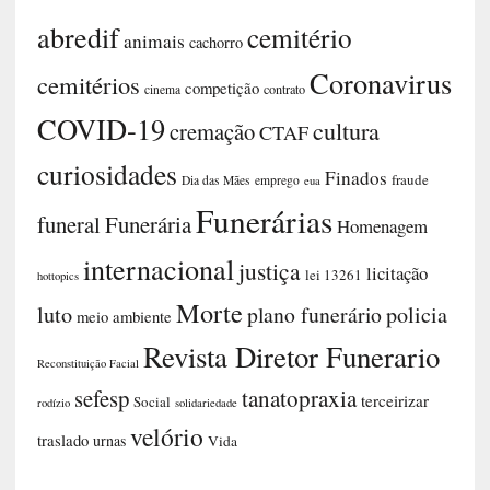
abredif
cemitério
animais
cachorro
Coronavirus
cemitérios
competição
contrato
cinema
COVID-19
cultura
cremação
CTAF
curiosidades
Finados
fraude
Dia das Mães
emprego
eua
Funerárias
funeral
Funerária
Homenagem
internacional
justiça
licitação
lei 13261
hottopics
Morte
luto
plano funerário
policia
meio ambiente
Revista Diretor Funerario
Reconstituição Facial
sefesp
tanatopraxia
terceirizar
Social
rodízio
solidariedade
velório
traslado
urnas
Vida