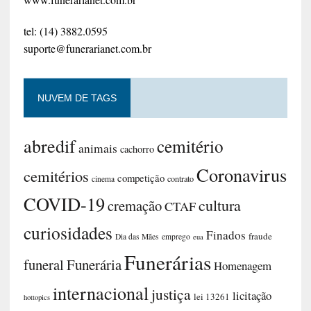
tel: (14) 3882.0595
suporte@funerarianet.com.br
NUVEM DE TAGS
abredif
cemitério
animais
cachorro
Coronavirus
cemitérios
competição
contrato
cinema
COVID-19
cultura
cremação
CTAF
curiosidades
Finados
fraude
Dia das Mães
emprego
eua
Funerárias
funeral
Funerária
Homenagem
internacional
justiça
licitação
lei 13261
hottopics