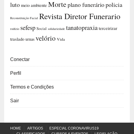
Morte
luto
plano funerário
policia
meio ambiente
Revista Diretor Funerario
Reconstituição Facial
sefesp
tanatopraxia
terceirizar
Social
rodízio
solidariedade
velório
traslado
urnas
Vida
Conectar
Perfil
Termos e Condições
Sair
HOME
ARTIGOS
ESPECIAL CORONAVIRUS19