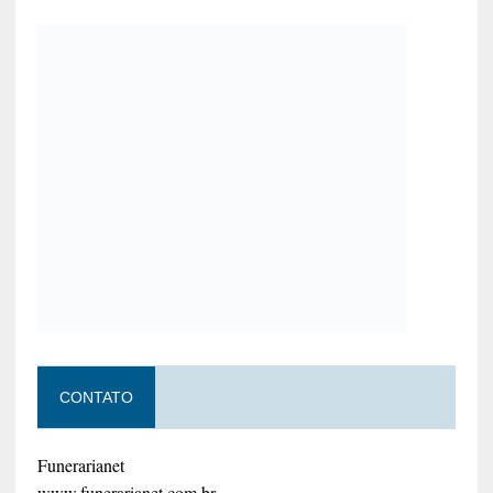
CONTATO
Funerarianet
www.funerarianet.com.br