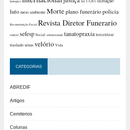
licitação
lei 13261
hottopics
Morte
luto
plano funerário
policia
meio ambiente
Revista Diretor Funerario
Reconstituição Facial
sefesp
tanatopraxia
terceirizar
Social
rodízio
solidariedade
velório
traslado
urnas
Vida
CATEGORIAS
ABREDIF
Artigos
Cemiterios
Colunas