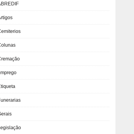
ABREDIF
rtigos
emiterios
Colunas
Cremação
emprego
tiqueta
unerarias
Gerais
Legislação