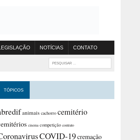
LEGISLAÇÃO
NOTÍCIAS
CONTATO
TÓPICOS
abredif
cemitério
animais
cachorro
cemitérios
competição
contrato
cinema
Coronavirus
COVID-19
cremação