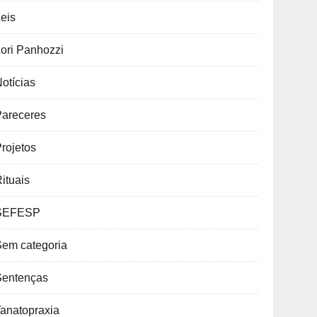
eis
ori Panhozzi
otícias
Pareceres
rojetos
ituais
SEFESP
Sem categoria
Sentenças
anatopraxia