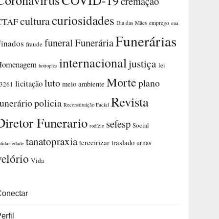
cremação
curiosidades
cultura
CTAF
Dia das Mães
emprego
eua
Funerárias
funeral
Funerária
Finados
fraude
internacional
justiça
Homenagem
lei
hottopics
Morte
luto
plano
licitação
meio ambiente
3261
Revista
funerário
policia
Reconstituição Facial
Diretor Funerario
sefesp
Social
rodízio
tanatopraxia
terceirizar
traslado
urnas
olidariedade
velório
Vida
Conectar
erfil