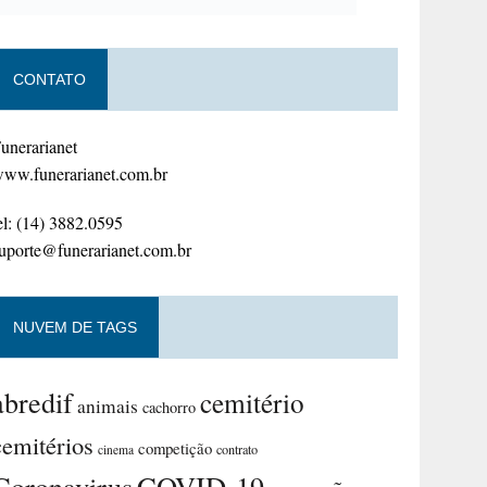
CONTATO
unerarianet
ww.funerarianet.com.br
el: (14) 3882.0595
uporte@funerarianet.com.br
NUVEM DE TAGS
abredif
cemitério
animais
cachorro
cemitérios
competição
contrato
cinema
Coronavirus
COVID-19