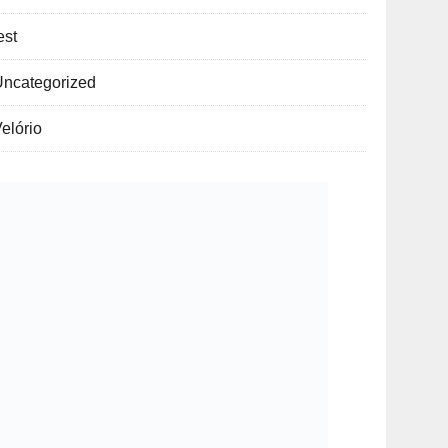
est
Uncategorized
elório