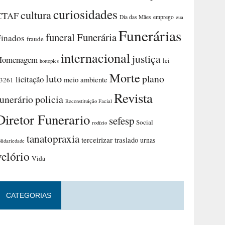
curiosidades
cultura
CTAF
Dia das Mães
emprego
eua
Funerárias
funeral
Funerária
Finados
fraude
internacional
justiça
Homenagem
lei
hottopics
Morte
luto
plano
licitação
meio ambiente
3261
Revista
funerário
policia
Reconstituição Facial
Diretor Funerario
sefesp
Social
rodízio
tanatopraxia
terceirizar
traslado
urnas
olidariedade
velório
Vida
CATEGORIAS